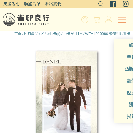
支援說明
願望清單
聯絡我們
首頁
/
所有產品
/
名片/小卡(p)
/
小卡尺寸1M
/ WEA1P10086 婚禮相片謝卡
手
凸
超
壓
描