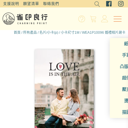
支援說明
願望清單
聯絡我們
首頁
/
所有產品
/
名片/小卡(p)
/
小卡尺寸1M
/ WEA1P10096 婚禮相片謝卡
手
凸
超
壓
描