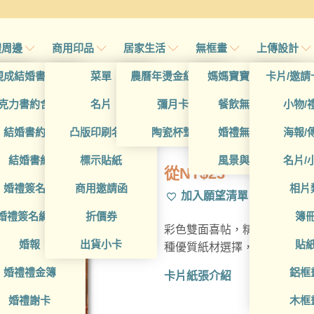
禮周邊
商用印品
居家生活
無框畫
上傳設計
帖
現成結婚書約夾
菜單
農曆年燙金紅包袋
媽媽寶寶無框畫
卡片/邀請
首頁
/
所有產品
帖
克力書約含木座
名片
彌月卡
餐飲無框畫
小物/
WEA1W1015
喜帖
結婚書約組
凸版印刷名片
陶瓷杯墊
婚禮無框畫
海報/
帖
結婚書約
標示貼紙
風景與藝術
名片/
從
NT$
23
帖
婚禮簽名簿
商用邀請函
相片
加入願望清單
帖
婚禮簽名綢(p)
折價券
簿
彩色雙面喜帖，精選多樣設計
帖
婚報
出貨小卡
貼
種優質紙材選擇，精湛台灣在
婚禮禮金簿
鋁框
卡片紙張介紹
婚禮謝卡
木框