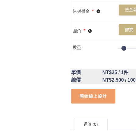
燙金囍
*
信封燙金
需要
*
圓角
數量
單價
NT$25
/ 1件
總價
NT$2.500
/ 10
開始線上設計
評價 (0)