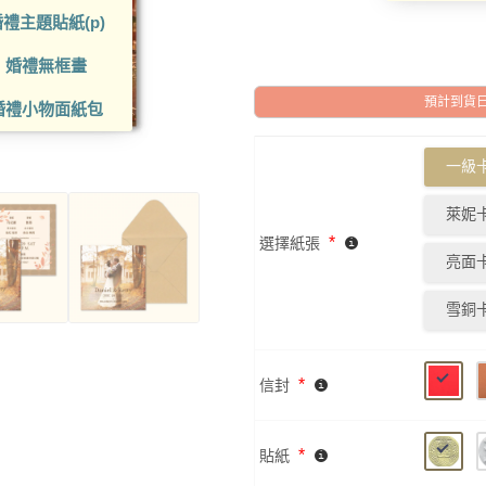
禮主題貼紙(p)
婚禮無框畫
預計到貨日: 2
婚禮小物面紙包
一級卡
萊妮卡
*
選擇紙張
亮面卡
雪銅卡
*
信封
*
貼紙