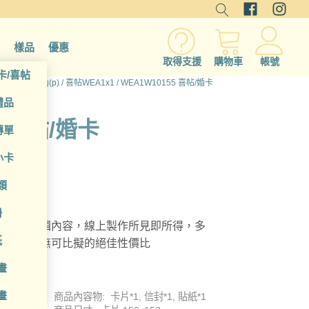
樣品
優惠
取得支援
購物車
帳號
卡/喜帖
/
卡片/邀請函(p)
/
喜帖WEA1x1
/ WEA1W10155 喜帖/婚卡
禮品
5 喜帖/婚卡
傳單
小卡
類
冊
，自由編輯內容，線上製作所見即所得，多
紙
地印刷，無可比擬的絕佳性價比
畫
畫
商品內容物: 卡片*1, 信封*1, 貼紙*1