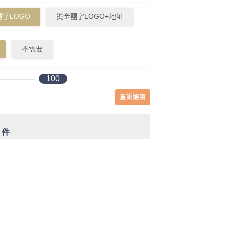
字LOGO
燙金囍字LOGO+地址
不需要
100
重設選項
0 件