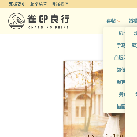
支援說明
願望清單
聯絡我們
喜帖
婚
紙卡喜
手寫風喜
壓
凸版印刷
超低價喜
壓克力喜
燙金喜
描圖紙喜