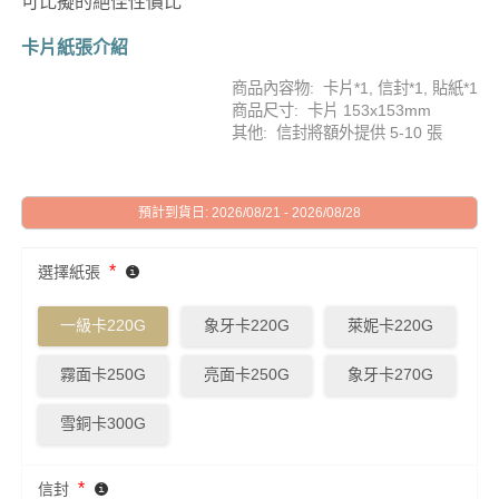
可比擬的絕佳性價比
卡片紙張介紹
商品內容物: 卡片*1, 信封*1, 貼紙*1
商品尺寸: 卡片 153x153mm
其他: 信封將額外提供 5-10 張
預計到貨日: 2026/08/21 - 2026/08/28
*
選擇紙張
一級卡220G
象牙卡220G
萊妮卡220G
霧面卡250G
亮面卡250G
象牙卡270G
雪銅卡300G
*
信封