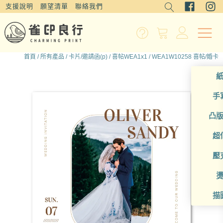
支援說明
願望清單
聯絡我們
首頁
/
所有產品
/
卡片/邀請函(p)
/
喜帖WEA1x1
/ WEA1W10258 喜帖/婚卡
手
凸
超
壓
描