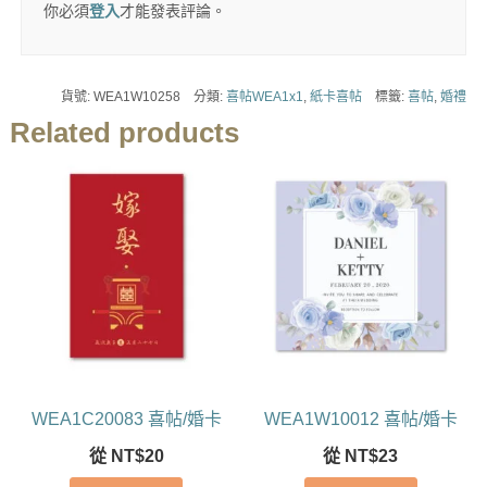
你必須
登入
才能發表評論。
貨號:
WEA1W10258
分類:
喜帖WEA1x1
,
紙卡喜帖
標籤:
喜帖
,
婚禮
Related products
WEA1C20083 喜帖/婚卡
WEA1W10012 喜帖/婚卡
從
NT$
20
從
NT$
23