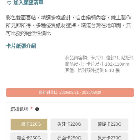
加入願望清單
彩色雙面喜帖，精選多樣設計，自由編輯內容，線上製作
所見即所得，多種優質紙材選擇，精湛台灣在地印刷，無
可比擬的絕佳性價比
卡片紙張介紹
商品內容物: 卡片*1, 信封*1, 貼紙*1
商品尺寸: 卡片尺寸 182x110mm
其他: 信封額外提供 5-10 張
預計到貨日: 2026/08/21 - 2026/08/28
*
選擇紙張
一級卡220G
象牙卡220G
萊妮卡220G
霧面卡250G
亮面卡250G
象牙卡270G