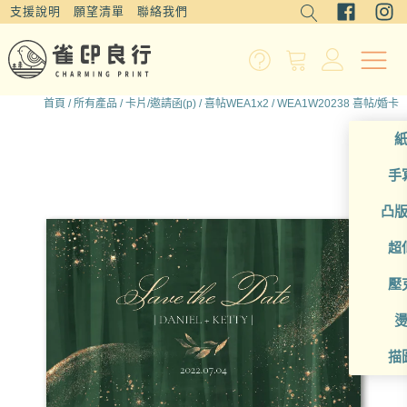
支援說明
願望清單
聯絡我們
首頁
/
所有產品
/
卡片/邀請函(p)
/
喜帖WEA1x2
/ WEA1W20238 喜帖/婚卡
手
凸
超
壓
描