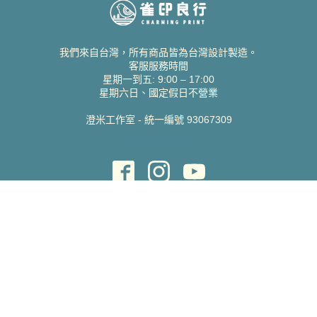
我們來自台灣，所有商品皆為台灣設計製造。
客服服務時間
星期一到五: 9:00 – 17:00
星期六日、國定假日不營業
澄米工作室 - 統一編號 93067309
貝絲愛設計喜帖
取得協助
聯絡雀印
我的帳號
查詢訂單
常見問題 FAQ
支援說明
公司資訊
關於我們
隱私權政策
服務條款
蝦皮賣場