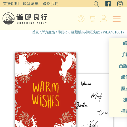
支援說明
願望清單
聯絡我們
首頁
/
所有產品
/
簿冊(p)
/
硬殼紙夾-無紙夾(p)
/ WEA4010017
手
凸
超
壓
描