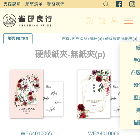
支援說明
願望清單
聯絡我們
首頁
/
所有產品
/
簿冊(p)
/ 硬殼紙夾-無紙夾(p)
篩選 FILTER
硬殼紙夾-無紙夾(p)
手
凸
超
壓
描
WEA4010065
WEA4010066