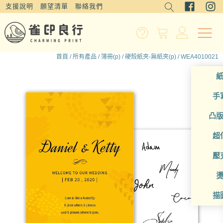
支援說明
願望清單
聯絡我們
首頁
/
所有產品
/
簿冊(p)
/
硬殼紙夾-無紙夾(p)
/ WEA4010021
手
凸
超
壓
描