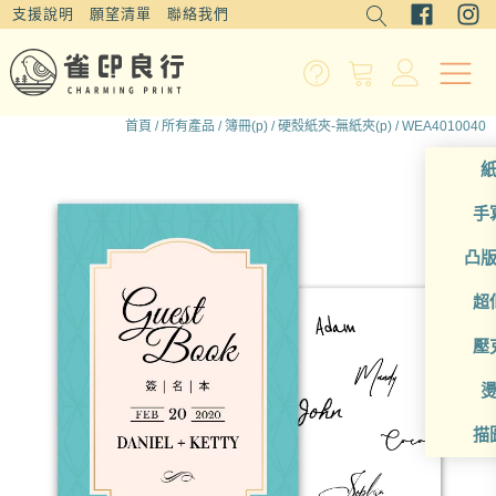
支援說明
願望清單
聯絡我們
首頁
/
所有產品
/
簿冊(p)
/
硬殼紙夾-無紙夾(p)
/ WEA4010040
手
凸
超
壓
描