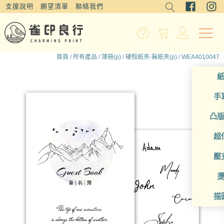
支援說明
願望清單
聯絡我們
首頁
/
所有產品
/
簿冊(p)
/
硬殼紙夾-無紙夾(p)
/ WEA4010047
手
凸
超
壓
描