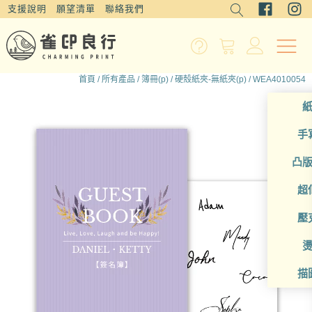
支援說明
願望清單
聯絡我們
首頁
/
所有產品
/
簿冊(p)
/
硬殼紙夾-無紙夾(p)
/ WEA4010054
手
凸
超
壓
描