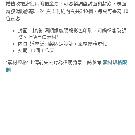
婚禮收禮處使用的禮金簿，可客製調整封面與封底，表面
霧膜滑順觸感，24 頁畫刊紙內頁共240欄，每頁可書寫 10
位賓客
封面、封底: 滑順觸感硬殼彩色印刷，可編輯客製調
整、上傳自備素材*
內頁: 道林紙印製固定設計，風格優雅現代
交期: 10個工作天
*素材規格: 上傳前先去背為透明背景，請參考
素材規格限
制