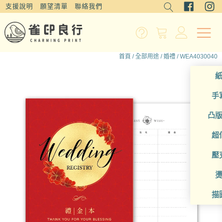
支援說明
願望清單
聯絡我們
首頁
/
全部用途
/
婚禮
/ WEA4030040
手
凸
超
壓
描