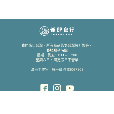
我們來自台灣，所有商品皆為台灣設計製造。
客服服務時間
星期一到五: 9:00 – 17:00
星期六日、國定假日不營業
澄米工作室 - 統一編號 93067309
貝絲愛設計喜帖
取得協助
聯絡雀印
我的帳號
查詢訂單
常見問題 FAQ
支援說明