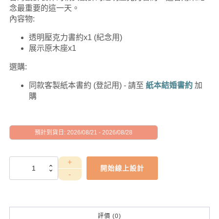
念最重要的這一天。
內容物:
透明壓克力書約x1 (紀念用)
展示原木座x1
選購:
同款客製紙本書約 (登記用) - 請至
紙本結婚書約
加
購
預計到貨日: 2026/08/21 - 2026/08/28
WEE1CE0010
開始線上設計
數
量
評價 (0)