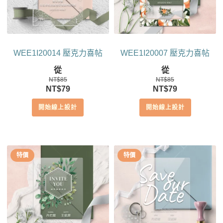
WEE1I20014 壓克力喜帖
WEE1I20007 壓克力喜帖
從
從
NT$
85
NT$
85
原
目
原
目
NT$
79
NT$
79
始
前
始
前
開始線上設計
開始線上設計
價
價
價
價
格：
格：
格：
格：
NT$85。
NT$79。
NT$85。
NT$79。
特價
特價