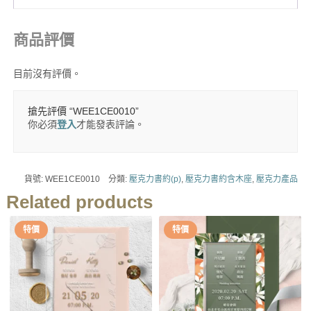
商品評價
目前沒有評價。
搶先評價 “WEE1CE0010”
你必須
登入
才能發表評論。
貨號:
WEE1CE0010
分類:
壓克力書約(p)
,
壓克力書約含木座
,
壓克力產品
Related products
特價
特價