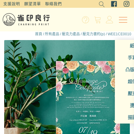
支援說明
願望清單
聯絡我們
首頁
/
所有產品
/
壓克力產品
/
壓克力書約(p)
/ WEE1CE0010
手
凸
超
壓
描