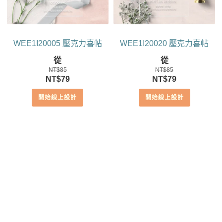
WEE1I20005 壓克力喜帖
WEE1I20020 壓克力喜帖
從
從
NT$
85
NT$
85
原
目
原
目
NT$
79
NT$
79
始
前
始
前
開始線上設計
開始線上設計
價
價
價
價
格：
格：
格：
格：
NT$85。
NT$79。
NT$85。
NT$79。