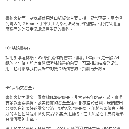
.
書約夾封面、封底都使用進口紙板做主要支撐，異常堅硬，厚度達
到驚人的 2.6mm，手拿美工刀都無法刺穿🗡️的防護。我們採用這
麼穩固的外殼🛡️保護您最重要的書約。
.
📢/ 結婚書約 /
採用加厚道林紙，✍️ 紙質滑順好書寫，厚度 180gsm 是一般 A4
紙的 2.5 倍。印有台灣標準結婚書約內容，可直接於結婚登記使
用。也可搭購我們賣場中的燙金結婚書約，質感再升級⏫ 。
.
📢/ 書約夾燙金 /
書約夾封面燙金，圖案線條輕盈優美，非常具有年輕設計感，賣場
有多款圖案選擇。歐美優質的燙金金箔✨ 都來自於台灣，我們使用
台灣製造的最好的燙金金箔，顏色穩定優美🎨 ，印製效果優良，美
好的金色色澤是中國劣質品👎 無法比擬的，在生產過程中支持隱形
台灣護國神山🌄 。
燙金加工的機械、師傅都是 100% 台灣🇹🇼 在地工匠，50年的燙