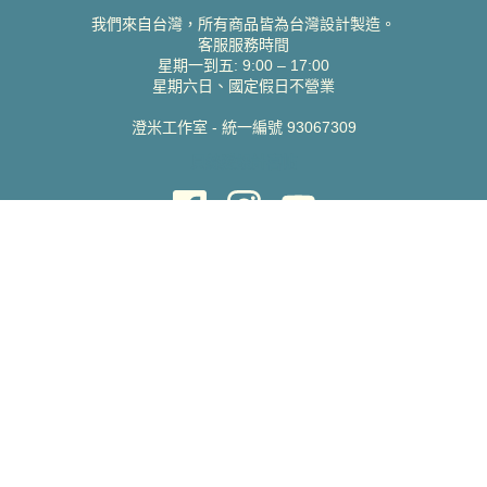
我們來自台灣，所有商品皆為台灣設計製造。
客服服務時間
星期一到五: 9:00 – 17:00
星期六日、國定假日不營業
澄米工作室 - 統一編號 93067309
貝絲愛設計喜帖
取得協助
聯絡雀印
我的帳號
查詢訂單
常見問題 FAQ
支援說明
公司資訊
關於我們
隱私權政策
服務條款
蝦皮賣場
Pinkoi 賣場