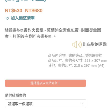
NT$
530
–
NT$
680
價
加入願望清單
格
範
結婚書約&書約夾套組 - 莫蘭迪全素色包覆+封面燙金圖
圍：
案，打開後右側可夾書約📃。
NT$530
此商品免運費!
到
NT$680
商品內容物: 書約夾x1, 隨選選書約
商品尺寸: 書約夾尺寸: 223 x 307 mm
其他: 書約尺寸: 210 x 297 mm (A4)
選擇選項以預估到貨日
隨付結婚書約