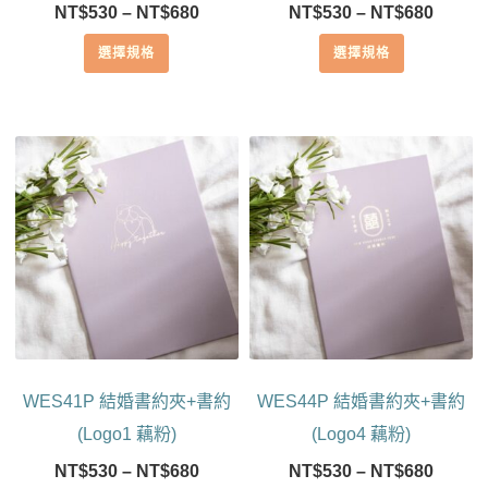
價
價
NT$
530
–
NT$
680
NT$
530
–
NT$
680
選
選
格
格
擇
擇
選擇規格
選擇規格
範
範
選
選
圍：
圍：
項
項
NT$530
NT$53
到
到
此
此
NT$680
NT$68
產
產
品
品
有
有
多
多
種
種
款
款
式。
式。
可
可
在
在
產
產
WES41P 結婚書約夾+書約
WES44P 結婚書約夾+書約
品
品
頁
頁
(Logo1 藕粉)
(Logo4 藕粉)
面
面
價
價
NT$
530
–
NT$
680
NT$
530
–
NT$
680
選
選