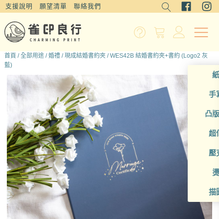
支援說明
願望清單
聯絡我們
首頁
/
全部用途
/
婚禮
/
現成結婚書約夾
/ WES42B 結婚書約夾+書約 (Logo2 灰
藍)
手
凸
超
壓
描