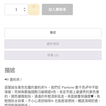
WES42B
加入購物車
結
婚
書
約
夾
描述
+書
約
(Logo2
額外資訊
灰
藍)
評價 (0)
數
量
描述
📢/ 書約夾 /
莫蘭迪全素色包覆的書約夾📂，我們在 Pantone 數千色🌈中不斷
琢磨，死掉無數腦細胞🤔後精選4色，肯定市面上最優秀的素色書
約，顏色優雅脫俗，滿滿的年輕清新氣息。表面披覆保護膜🛡️，有
輕微防水效果，不小心滴到咖啡☕ 也能輕易擦除，觸感滑順舒適，
堅固耐用與時尚。