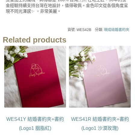
金經驗持續支持台灣在地設計，值得敬佩。金色印文從各個角度呈
現不同光澤感✨ ，非常美麗。
貨號:
WES42B
分類:
現成結婚書約夾
Related products
此
此
產
產
品
品
有
有
多
多
種
種
款
款
式。
式。
可
可
在
在
產
產
WES41Y 結婚書約夾+書約
WES41R 結婚書約夾+書約
品
品
頁
頁
(Logo1 胭脂紅)
(Logo1 沙漠玫瑰)
面
面