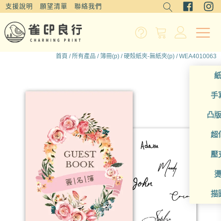
支援說明
願望清單
聯絡我們
首頁
/
所有產品
/
簿冊(p)
/
硬殼紙夾-無紙夾(p)
/ WEA4010063
手
凸
超
壓
描