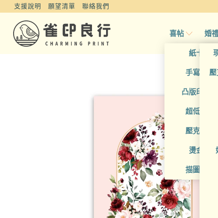
支援說明
願望清單
聯絡我們
喜帖
婚
紙卡喜
手寫風喜
壓
凸版印刷
超低價喜
壓克力喜
燙金喜
描圖紙喜