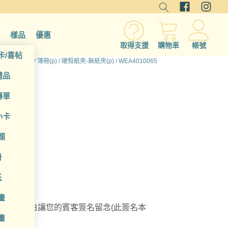
樣品
優惠
取得支援
購物車
帳號
卡/喜帖
頁
/
所有產品
/
簿冊(p)
/
硬殼紙夾-無紙夾(p)
/ WEA4010065
禮品
傳單
小卡
類
冊
本
紙
畫
右兩面空白讓您的賓客簽名留念(此簽名本
畫