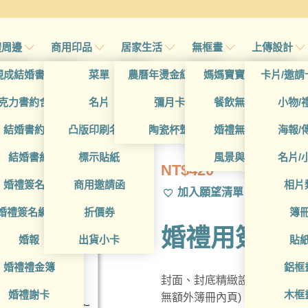
禮周邊
商用印品
居家生活
無框畫
上傳設計
帖
現成結婚書約夾
菜單
農曆年燙金紅包袋
媽媽寶寶無框畫
卡片/邀請
首
帖
克力書約含木座
名片
彌月卡
餐飲無框畫
小物/
WEA4010065
喜帖
結婚書約組
凸版印刷名片
陶瓷杯墊
婚禮無框畫
海報/
帖
結婚書約
標示貼紙
風景與藝術
名片/
NT$
420
帖
婚禮簽名簿
商用邀請函
相片
加入願望清單
帖
婚禮簽名綢(p)
折價券
簿
婚禮用簽名
帖
婚報
出貨小卡
貼
婚禮禮金簿
鋁框
封面、封底精緻設計，打開左
婚禮謝卡
木框
無額外簿冊內頁)。