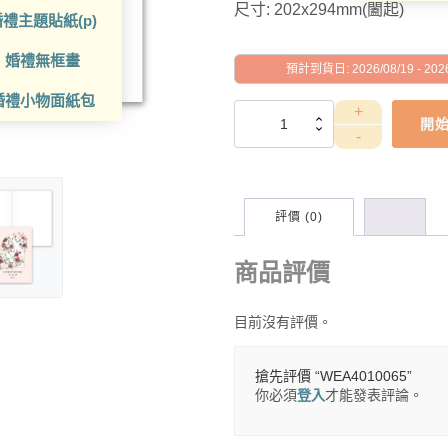
尺寸: 202x294mm(闔起)
禮主題貼紙(p)
婚禮無框畫
預計到貨日: 2026/08/19 - 2026
婚禮小物面紙包
WEA4010065
開
數
量
評價 (0)
商品評價
目前沒有評價。
搶先評價 “WEA4010065”
你必須
登入
才能發表評論。