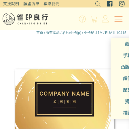
支援說明
願望清單
聯絡我們
首頁
/
所有產品
/
名片/小卡(p)
/
小卡尺寸1M
/ BUA1L10415
手
凸
超
壓
描