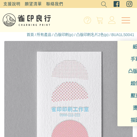
支援說明
願望清單
聯絡我們
首頁
/
所有產品
/
凸版印刷(p)
/
凸版印刷名片2色(p)
/ BUA1LS0041
手
凸
超
壓
描