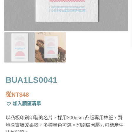
BUA1LS0041
從
NT$
48
加入願望清單
以凸板印刷印製的名片，採用300gsm 凸版專用棉紙，質
地厚實觸感柔軟，多種墨色可選。印刷處因壓力可能產生