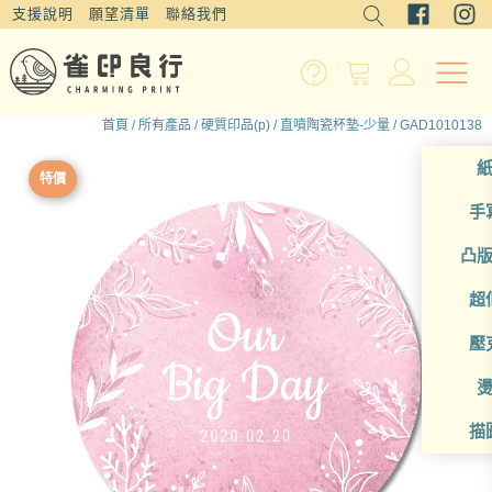
支援說明
願望清單
聯絡我們
首頁
/
所有產品
/
硬質印品(p)
/
直噴陶瓷杯墊-少量
/ GAD1010138
特價
手
凸
超
壓
描