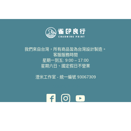
我們來自台灣，所有商品皆為台灣設計製造。
客服服務時間
星期一到五: 9:00 – 17:00
星期六日、國定假日不營業
澄米工作室 - 統一編號 93067309
貝絲愛設計喜帖
取得協助
聯絡雀印
我的帳號
查詢訂單
常見問題 FAQ
支援說明