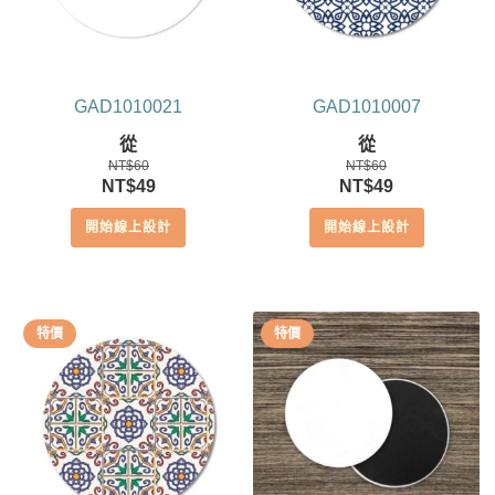
GAD1010021
GAD1010007
從
從
NT$
60
NT$
60
原
目
原
目
NT$
49
NT$
49
始
前
始
前
開始線上設計
開始線上設計
價
價
價
價
格：
格：
格：
格：
NT$60。
NT$49。
NT$60。
NT$49。
特價
特價