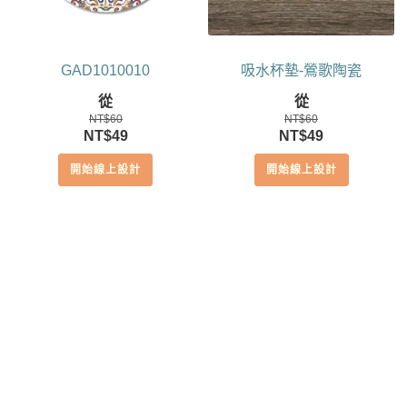
GAD1010010
吸水杯墊-鶯歌陶瓷
從
從
NT$
60
NT$
60
原
目
原
目
NT$
49
NT$
49
始
前
始
前
開始線上設計
開始線上設計
價
價
價
價
格：
格：
格：
格：
NT$60。
NT$49。
NT$60。
NT$49。