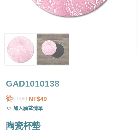
GAD1010138
從
NT$
49
NT$
60
原
目
加入願望清單
始
前
價
價
陶瓷杯墊
格：
格：
NT$60。
NT$49。