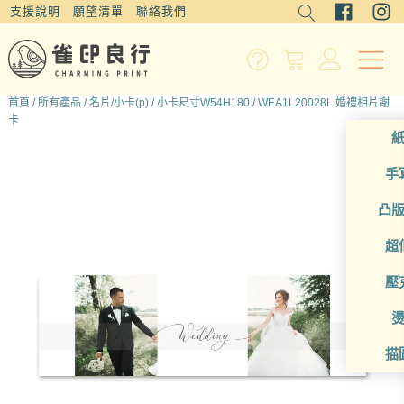
支援說明
願望清單
聯絡我們
首頁
/
所有產品
/
名片/小卡(p)
/
小卡尺寸W54H180
/ WEA1L20028L 婚禮相片謝
卡
手
凸
超
壓
描